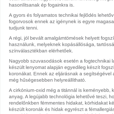
hasonlítsanak ép fogainkra is.
A gyors és folyamatos technikai fejlődés lehetőv
fogorvosok ennek az igénynek is egyre magasa
tudjunk tenni.
A régi, jól bevált amalgámtömések helyett fogs
használunk, melyeknek kopásállósága, tartóssá
színválasztékban elérhetőek.
Nagyobb szuvasodások esetén a fogtechnikai la
készült lenyomat alapján egyedileg készít fogsz
koronákat. Ennek az eljárásnak a segítségével a
még hűségesebben helyreállítható.
A cirkónium-oxid még a titánnál is keményebb, k
anyag. A legújabb technológia lehetővé teszi, h
rendelőnkben fémmentes hidakat, körhidakat ké
készült koronák és hidak egyrészt a fémallergi