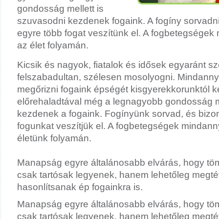
gondosság mellett is
szuvasodni kezdenek fogaink. A fogíny sorvadni
egyre több fogat veszítünk el. A fogbetegségek 
az élet folyamán.
Kicsik és nagyok, fiatalok és idősek egyaránt s
felszabadultan, szélesen mosolyogni. Mindann
megőrizni fogaink épségét kisgyerekkorunktól k
előrehaladtával még a legnagyobb gondosság me
kezdenek a fogaink. Fogínyünk sorvad, és bizo
fogunkat veszítjük el. A fogbetegségek mindann
életünk folyamán.
Manapság egyre általánosabb elvárás, hogy tömö
csak tartósak legyenek, hanem lehetőleg megté
hasonlítsanak ép fogainkra is.
Manapság egyre általánosabb elvárás, hogy tömö
csak tartósak legyenek, hanem lehetőleg megté