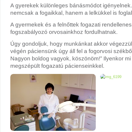
A gyerekek különleges bánásmódot igényelnek
nemcsak a fogaikkal, hanem a lelkükkel is foglal
A gyermekek és a felnőttek fogazati rendellene
fogszabályozó orvosainkhoz fordulhatnak.
Úgy gondoljuk, hogy munkánkat akkor végezzük 
végén páciensünk úgy áll fel a fogorvosi székből
Nagyon boldog vagyok, köszönöm!” Ilyenkor mi i
megszépült fogazatú pácienseinkkel.