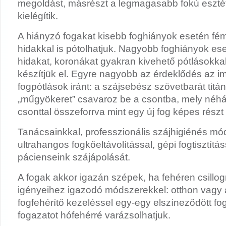
megoldást, másrészt a legmagasabb fokú esztéti
kielégítik.
A hiányzó fogakat kisebb foghiányok esetén fém
hidakkal is pótolhatjuk. Nagyobb foghiányok eset
hidakat, koronákat gyakran kivehető pótlásokka
készítjük el. Egyre nagyobb az érdeklődés az i
fogpótlások iránt: a szájsebész szövetbarát titán
„műgyökeret” csavaroz be a csontba, mely néh
csonttal összeforrva mint egy új fog képes rész
Tanácsainkkal, professzionális szájhigiénés mó
ultrahangos fogkőeltávolítással, gépi fogtisztítás
pácienseink szájápolását.
A fogak akkor igazán szépek, ha fehéren csillo
igényeihez igazodó módszerekkel: otthon vagy 
fogfehérítő kezeléssel egy-egy elszíneződött fog
fogazatot hófehérré varázsolhatjuk.