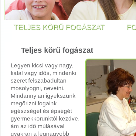
TELJES KÖRŰ FOGÁSZAT
FO
Teljes körű fogászat
Legyen kicsi vagy nagy,
fiatal vagy idős, mindenki
szeret felszabadultan
mosolyogni, nevetni.
Mindannyian igyekszünk
megőrizni fogaink
egészségét és épségét
gyermekkorunktól kezdve,
ám az idő múlásával
gyakran a legnagyobb