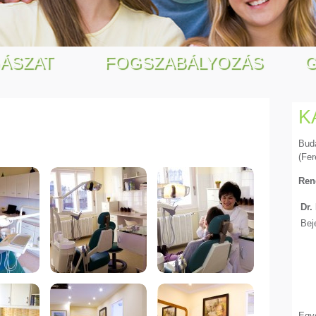
GÁSZAT
FOGSZABÁLYOZÁS
K
Buda
(Fer
Ren
Dr.
Bej
Egy