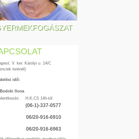
GYERMEKFOGÁSZAT
APCSOLAT
pest, V. ker. Károlyi u. 14/C
enciek terénél)
delési idő:
 Bodoki Ilona
elentkezés:
H,K,CS 14h-tól
(06-1)-337-0577
06/20-916-6910
06/20-916-6963
éb időpontban rendelés megbeszélés